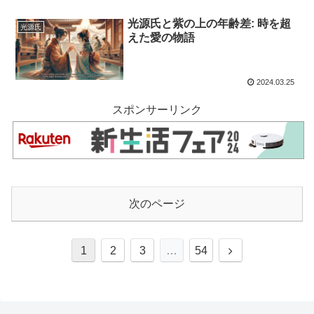
光源氏と紫の上の年齢差: 時を超
光源氏
えた愛の物語
2024.03.25
スポンサーリンク
次のページ
次
1
2
3
…
54
へ