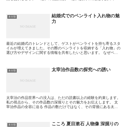
も特に注目される作品です。このセクションでは、物語の...
結婚式でのペンライト入れ物の魅
未分類
力
最近の結婚式のトレンドとして、ゲストがペンライトを持ち寄るスタ
イルが増えてきました。その際のペンライトを収納する「入れ物」の
選び方やデザインに関する情報を共有したいと思います。 なぜペン
ライト入れ物が重要なのか ペンライトの入れ物は、単なる...
太宰治作品数の探究への誘い
未分類
太宰治の作品世界への没入は、ただの読書以上の経験を約束します。
私の視点から、その作品数の深堀りとその魅力をお伝えします。 太
宰治作品の全容に迫る 作品の数だけではなく、その背後にある太宰
治の人生と思想にも焦点を当ててみましょう。 作品リスト...
こころ 夏目漱石 人物像 深掘りの
未分類