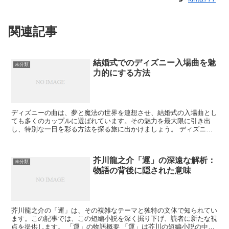
関連記事
結婚式でのディズニー入場曲を魅
未分類
力的にする方法
ディズニーの曲は、夢と魔法の世界を連想させ、結婚式の入場曲とし
ても多くのカップルに選ばれています。その魅力を最大限に引き出
し、特別な一日を彩る方法を探る旅に出かけましょう。 ディズニー
曲の魅力 何故、ディズニーの曲が結婚式で人気なのか、その...
芥川龍之介「運」の深遠な解析：
未分類
物語の背後に隠された意味
芥川龍之介の「運」は、その複雑なテーマと独特の文体で知られてい
ます。この記事では、この短編小説を深く掘り下げ、読者に新たな視
点を提供します。 「運」の物語概要 「運」は芥川の短編小説の中で