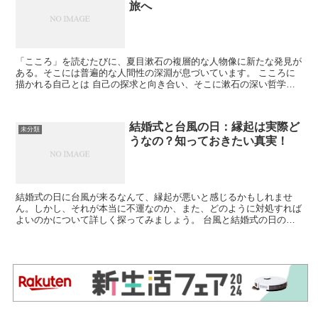
旅へ
「こころ」を読むたびに、夏目漱石の複層的な人物像に新たな発見が
ある。そこには普遍的な人間性の深淵が息づいています。 こころに
描かれる自己とは 自己の探求と向き合い、そこに漱石の深い哲学を
見出します。 主人公の内省 「こころ」の主人公は、内面...
結婚式と台風の日：縁起は実際ど
未分類
うなの？知っておきたい真実！
結婚式の日に台風が来るなんて、縁起が悪いと感じるかもしれませ
ん。しかし、それが本当に不運なのか、また、どのように対処すれば
よいのかについて詳しく探ってみましょう。 台風と結婚式の日の縁
起 台風の日の結婚式は縁起が良いという意見と悪いという意...