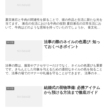
夏目漱石と牛肉の関連性を探ることで、彼の作品と生活に新たな光を
当てます。 漱石の生活における牛肉の役割 夏目漱石の日常生活にお
いて、牛肉はどのような意味を持っていたのでしょうか。 食文化と
しての牛肉 明治時代、日本の食文化は大きな変化を遂げ...
法事の際のネイルの色選び: 知っ
未分類
ておくべきポイント
法事の際は、服装やアクセサリーだけでなく、ネイルの色選びも重要
です。きちんとした印象を与えるための適切なネイルの色を知ること
で、法事の場でのマナーや礼儀を守ることができます。 法事のネイ
ルの基本的な色 法事の際は、控えめな色が一般的です。で...
結婚式の荷物準備: 必携アイテム
未分類
から預ける方法まで徹底ガイド