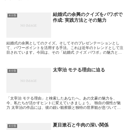
結婚式の余興のクイズをパワポで
未分類
作成: 実践方法とその魅力
結婚式の余興としてのクイズ。そしてそのプレゼンテーションとし
て、パワーポイントを活用する手法。これは近年のトレンドとして注
目されています。今回は、その「結婚式 クイズ パワポ」の魅力と実
践方法について、私の視点から詳しく解説します。 結婚式...
太宰治 モテる理由に迫る
未分類
「太宰治 モテる理由」と検索したあなたへ。あの文豪の魅力を、
今、私たちが活かすヒントに変えていきましょう。 独自の個性が魅
力 太宰治の作品には、彼の鋭い観察眼と独特の世界観が息づいてい
ます。 自己の深掘りがもたらす魅力 自分自身を深く掘り下...
夏目漱石と牛肉の深い関係
未分類