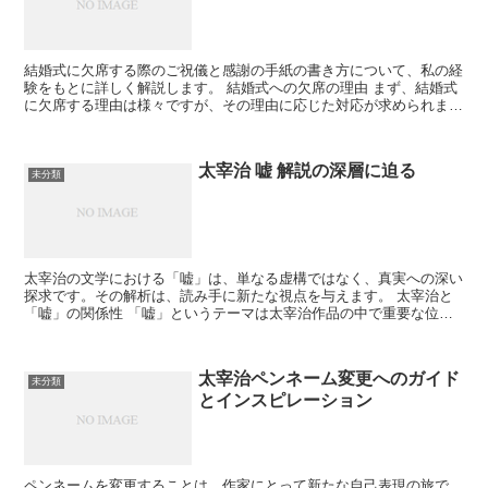
結婚式に欠席する際のご祝儀と感謝の手紙の書き方について、私の経
験をもとに詳しく解説します。 結婚式への欠席の理由 まず、結婚式
に欠席する理由は様々ですが、その理由に応じた対応が求められま
す。 仕事や病気などやむを得ない理由 予定が合わない、...
太宰治 嘘 解説の深層に迫る
未分類
太宰治の文学における「嘘」は、単なる虚構ではなく、真実への深い
探求です。その解析は、読み手に新たな視点を与えます。 太宰治と
「嘘」の関係性 「嘘」というテーマは太宰治作品の中で重要な位置
を占めており、彼の人生観と密接に関連しています。 文学...
太宰治ペンネーム変更へのガイド
未分類
とインスピレーション
ペンネームを変更することは、作家にとって新たな自己表現の旅で