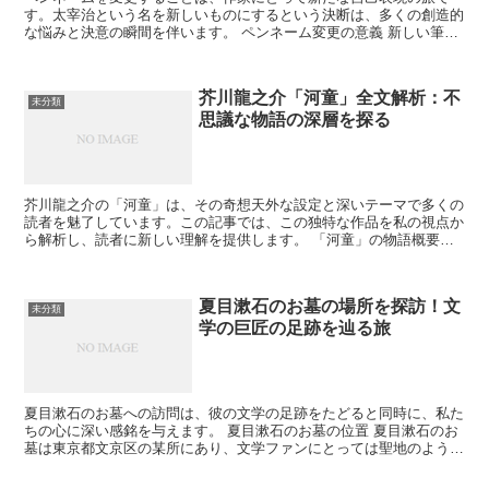
す。太宰治という名を新しいものにするという決断は、多くの創造的
な悩みと決意の瞬間を伴います。 ペンネーム変更の意義 新しい筆名
は、作家の再生象徴となり得ます。太宰治としての過去を振...
芥川龍之介「河童」全文解析：不
未分類
思議な物語の深層を探る
芥川龍之介の「河童」は、その奇想天外な設定と深いテーマで多くの
読者を魅了しています。この記事では、この独特な作品を私の視点か
ら解析し、読者に新しい理解を提供します。 「河童」の物語概要
「河童」は、芥川龍之介が描く独特な世界観を持つ作品です...
夏目漱石のお墓の場所を探訪！文
未分類
学の巨匠の足跡を辿る旅
夏目漱石のお墓への訪問は、彼の文学の足跡をたどると同時に、私た
ちの心に深い感銘を与えます。 夏目漱石のお墓の位置 夏目漱石のお
墓は東京都文京区の某所にあり、文学ファンにとっては聖地のような
存在です。 アクセス方法 夏目漱石のお墓へのアクセス...