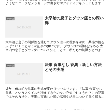
ようなユニークなメッセージの書き方やアイディアをシェアします。
面白い返信の考え方 まずは、面白い返信メッセージを書...
太宰治の息子とダウン症との深い
未分類
絆
太宰治と息子の関係性を通じてダウン症への理解を深め、共感の輪を
広げていくことがこの記事の狙いです。 ダウン症の理解を深める 太
宰治の息子とダウン症について知ることで、私たちの認識がどのよう
に変わるか探ります。 ダウン症とは何か ダウン症は、...
法事 食事なし 香典：新しい方法
未分類
とその実感
近年、伝統的な法事の形式が変わりつつあります。「法事 食事なし
香典」というスタイルが増えてきたのをご存知でしょうか？この記事
ではその方法と、実際に実践した際の感想や結果について深く探るこ
とで、あなたの疑問や不安を解消する手助けをしたいと思...