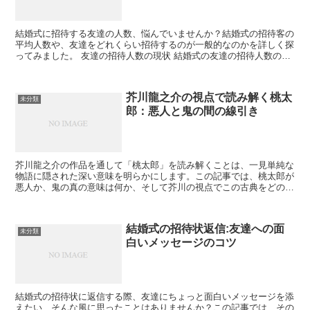
結婚式に招待する友達の人数、悩んでいませんか？結婚式の招待客の
平均人数や、友達をどれくらい招待するのが一般的なのかを詳しく探
ってみました。 友達の招待人数の現状 結婚式の友達の招待人数の現
状はどのようなものなのでしょうか。最近の結婚式のトレ...
芥川龍之介の視点で読み解く桃太
未分類
郎：悪人と鬼の間の線引き
芥川龍之介の作品を通して「桃太郎」を読み解くことは、一見単純な
物語に隠された深い意味を明らかにします。この記事では、桃太郎が
悪人か、鬼の真の意味は何か、そして芥川の視点でこの古典をどのよ
うに捉えるかを探ります。 芥川龍之介による桃太郎の解釈...
結婚式の招待状返信:友達への面
未分類
白いメッセージのコツ
結婚式の招待状に返信する際、友達にちょっと面白いメッセージを添
えたい…そんな風に思ったことはありませんか？この記事では、その