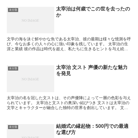
太宰治は何歳でこの世を去ったの
未分類
か
文学の海を泳ぐ鮮やかな魚である太宰治、彼の最期は様々な憶測を呼
び、今なお多くの人々の心に強い印象を残しています。 太宰治の生
涯と業績 彼の作品は時代を超え、私たちに生きるヒントを与え続け
ています。 文学への情熱 太宰治の熱い文学への情熱は、...
太宰治 文スト 声優の新たな魅力
未分類
を発見
太宰治の名を冠した文ストは、その声優陣によって一層の色彩を与え
られています。 太宰治と文ストの奥深い結びつき 文ストは太宰治の
文学とキャラクターが融合した独特の世界を創出しています。 文学
作品としての再現 文ストにおいて太宰治の作品は、細部...
結婚式の縁起物：500円での最適
未分類
な選び方