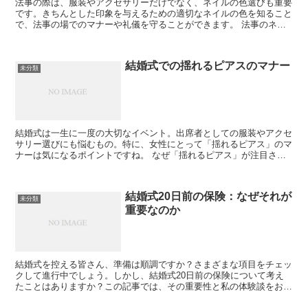
法事の際は、服装やアクセサリーだけでなく、ネイルの色選びも重要
です。きちんとした印象を与えるための適切なネイルの色を知ること
で、法事の場でのマナーや礼儀を守ることができます。 法事のネイ
ルの基本的な色 法事の際は、控えめな色が一般的です。で...
結婚式での揺れるピアスのマナー
未分類
結婚式は一生に一度の大切なイベント。出席者としての服装やアクセ
サリー選びにも悩むもの。特に、女性にとって「揺れるピアス」のマ
ナーは気になるポイントですね。 なぜ「揺れるピアス」が注目され
るのか 最近の結婚式のスタイルは多種多様。その中で「揺...
結婚式20日前の保険：なぜそれが
未分類
重要なのか
結婚式を控える皆さん、準備は順調ですか？さまざまな項目をチェッ
クして進行中でしょう。しかし、結婚式20日前の保険について考え
たことはありますか？この記事では、その重要性と私の体験談をお伝
えします。 なぜ結婚式20日前の保険が必要なのか 結婚...