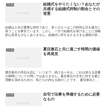
結婚式をやりたくない？あなたが
未分類
共感する結婚式抑制の割合とその
背景
結婚は人生の重要な節目であり、多くの人々はこの特別な日を盛大に
祝うことを夢見ています。しかし、一方で結婚式を挙げることに消極
的な意見も少なくありません。結婚式に対するさまざまな感情や状況
を理解することで、あなたも結婚式の準備に対する新しい視...
夏目漱石と共に過ごす時間の価値
未分類
を再発見
夏目漱石の作品を読む「いつまで」続けるべきか。これは単なる読書
の期間についての問いではありません。夏目漱石の文学に対する愛と
理解を深めるための、私たちの内なる旅のことです。 夏目漱石とは
何者だったのか 夏目漱石の名を聞いたとき、あなたはどん...
自宅で法事を準備するために必要
未分類
なもの