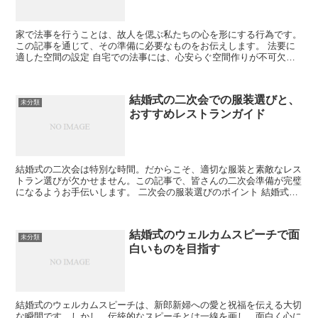
家で法事を行うことは、故人を偲ぶ私たちの心を形にする行為です。
この記事を通じて、その準備に必要なものをお伝えします。 法要に
適した空間の設定 自宅での法事には、心安らぐ空間作りが不可欠で
す。清潔な場を提供することが故人への最初の敬意となりま...
結婚式の二次会での服装選びと、
未分類
おすすめレストランガイド
結婚式の二次会は特別な時間。だからこそ、適切な服装と素敵なレス
トラン選びが欠かせません。この記事で、皆さんの二次会準備が完璧
になるようお手伝いします。 二次会の服装選びのポイント 結婚式の
二次会の服装選びは、一次会よりもカジュアルでもあるが...
結婚式のウェルカムスピーチで面
未分類
白いものを目指す
結婚式のウェルカムスピーチは、新郎新婦への愛と祝福を伝える大切
な瞬間です。しかし、伝統的なスピーチとは一線を画し、面白く心に