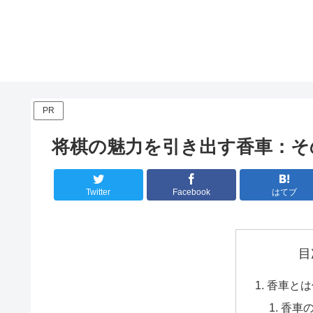
PR
将棋の魅力を引き出す香車：そ
Twitter
Facebook
はてブ
目
香車とは
香車