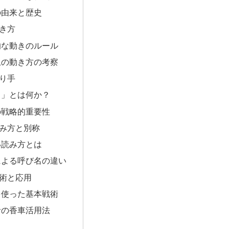
の由来と歴史
き方
的な動きのルール
上の動き方の考察
り手
る」とは何か？
の戦略的重要性
み方と別称
い読み方とは
による呼び名の違い
術と応用
を使った基本戦術
者の香車活用法