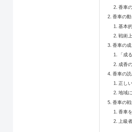
香車
香車の動
基本
戦術
香車の成
「成
成香
香車の読
正し
地域
香車の戦
香車
上級