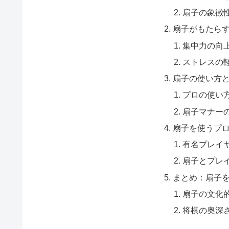
扇子の象徴
扇子がもたら
集中力の向
ストレスの
扇子の使い方
プロの使い
扇子マナー
扇子を使うプ
有名プレイ
扇子とプレ
まとめ：扇子
扇子の文化
将棋の奥深