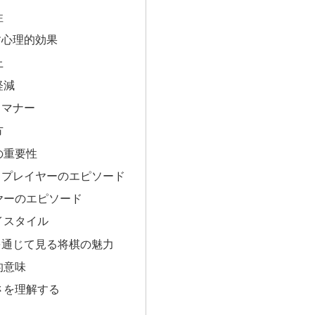
性
す心理的効果
上
軽減
とマナー
方
の重要性
ロプレイヤーのエピソード
ヤーのエピソード
イスタイル
を通じて見る将棋の魅力
的意味
さを理解する