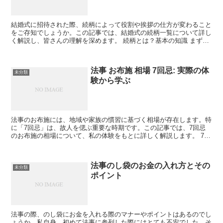
結婚式に招待された際、続柄によって役割や挨拶の仕方が変わること
をご存知でしょうか。この記事では、結婚式の続柄一覧について詳し
く解説し、皆さんの理解を深めます。 続柄とは？基本の知識 まずは
基本的な続柄の概念から見ていきましょう。 続柄の定義...
法事 お布施 相場 7回忌: 実際の体
未分類
験から学ぶ
法事のお布施には、地域や家族の慣習に基づく相場が存在します。特
に「7回忌」は、故人を偲ぶ重要な時期です。この記事では、7回忌
のお布施の相場について、私の体験をもとに詳しく解説します。 7回
忌のお布施の意義 7回忌は、故人の死後7年目の法事と...
法事のし袋のお金の入れ方とその
未分類
ポイント
法事の際、のし袋にお金を入れる際のマナーやポイントはあるのでし
ょうか。私自身、初めて法事に参列した際にはとても不安でした。そ