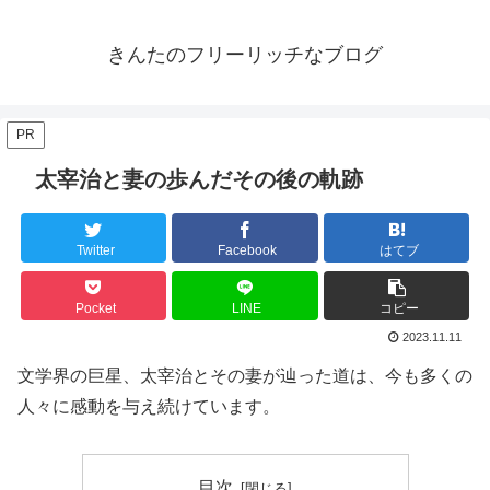
きんたのフリーリッチなブログ
PR
太宰治と妻の歩んだその後の軌跡
Twitter
Facebook
はてブ
Pocket
LINE
コピー
2023.11.11
文学界の巨星、太宰治とその妻が辿った道は、今も多くの
人々に感動を与え続けています。
目次