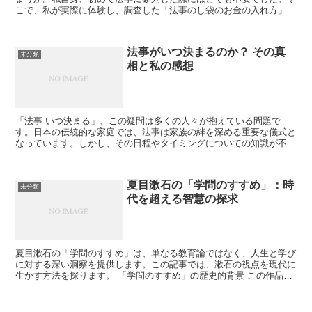
こで、私が実際に体験し、調査した「法事のし袋のお金の入れ方」に
ついてお伝えします。 法事のし袋の基本的な考え方 まず...
法事がいつ決まるのか？ その真
未分類
相と私の感想
「法事 いつ決まる」、この疑問は多くの人々が抱えている問題で
す。日本の伝統的な家庭では、法事は家族の絆を深める重要な儀式と
なっています。しかし、その日程やタイミングについての知識が不足
している人も少なくありません。 法事の日程とは？ 法事と...
夏目漱石の「学問のすすめ」：時
未分類
代を超える智慧の探求
夏目漱石の「学問のすすめ」は、単なる教育論ではなく、人生と学び
に対する深い洞察を提供します。この記事では、漱石の視点を現代に
生かす方法を探ります。 「学問のすすめ」の歴史的背景 この作品が
書かれた時代背景を理解することは、漱石のメッセージを...