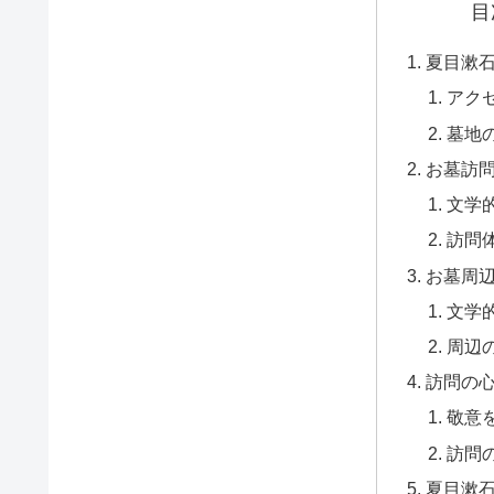
目
夏目漱
アク
墓地
お墓訪
文学
訪問
お墓周
文学
周辺
訪問の
敬意
訪問
夏目漱