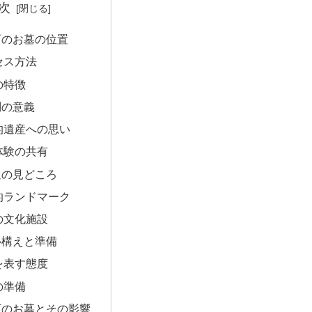
次
石のお墓の位置
セス方法
の特徴
問の意義
的遺産への思い
体験の共有
辺の見どころ
的ランドマーク
の文化施設
心構えと準備
を表す態度
の準備
石のお墓とその影響