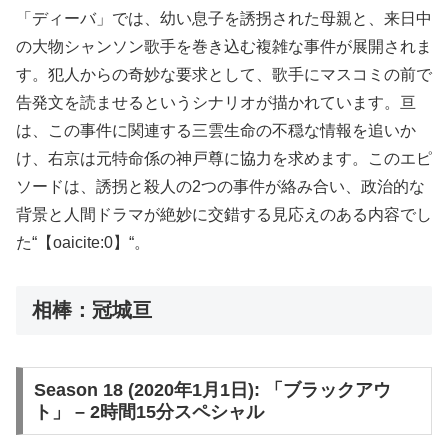
「ディーバ」では、幼い息子を誘拐された母親と、来日中
の大物シャンソン歌手を巻き込む複雑な事件が展開されま
す。犯人からの奇妙な要求として、歌手にマスコミの前で
告発文を読ませるというシナリオが描かれています。亘
は、この事件に関連する三雲生命の不穏な情報を追いか
け、右京は元特命係の神戸尊に協力を求めます。このエピ
ソードは、誘拐と殺人の2つの事件が絡み合い、政治的な
背景と人間ドラマが絶妙に交錯する見応えのある内容でし
た​“【oaicite:0】“​。
相棒：冠城亘
Season 18 (2020年1月1日): 「ブラックアウ
ト」 – 2時間15分スペシャル