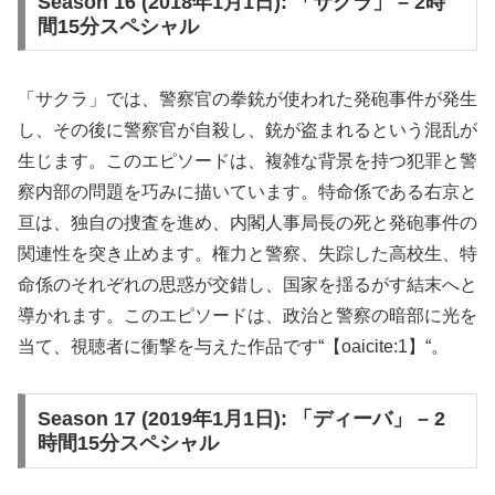
Season 16 (2018年1月1日): 「サクラ」 – 2時
間15分スペシャル
「サクラ」では、警察官の拳銃が使われた発砲事件が発生
し、その後に警察官が自殺し、銃が盗まれるという混乱が
生じます。このエピソードは、複雑な背景を持つ犯罪と警
察内部の問題を巧みに描いています。特命係である右京と
亘は、独自の捜査を進め、内閣人事局長の死と発砲事件の
関連性を突き止めます。権力と警察、失踪した高校生、特
命係のそれぞれの思惑が交錯し、国家を揺るがす結末へと
導かれます。このエピソードは、政治と警察の暗部に光を
当て、視聴者に衝撃を与えた作品です​“【oaicite:1】“​。
Season 17 (2019年1月1日): 「ディーバ」 – 2
時間15分スペシャル