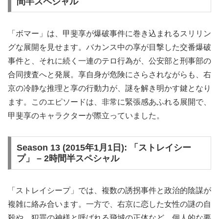
間半スペシャル
「ボマー」は、甲斐享が爆破事件に巻き込まれるスリリン
グな展開を見せます。バカンス中の享が目撃した交番爆破
事件と、それに続く一連のテロ行為が、公安部と刑事部の
合同捜査へと発展。享自身が危険にさらされながらも、右
京の冷静な推理と享の行動力が、謎を解き明かす鍵となり
ます。このエピソードは、非常に緊張感あふれる展開で、
甲斐享のキャラクターが際立っていました。
Season 13 (2015年1月1日): 「ストレイシー
プ」 – 2時間半スペシャル
「ストレイシープ」では、複数の誘拐事件と政治的陰謀が
複雑に絡み合います。一方で、右京に恋した女性の謎の自
殺や、犯罪の神様と呼ばれる飛城の正体など、個人的な要