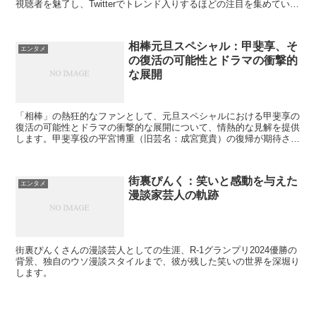
視聴者を魅了し、Twitterでトレンド入りするほどの注目を集めていま
す。この記事では、深沢敦さんの経歴や演技スタイル、ヒロコママと
いうキャラクターの影響について掘り下げていきます。
相棒元旦スペシャル：甲斐享、そ
エンタメ
の復活の可能性とドラマの衝撃的
な展開
「相棒」の熱狂的なファンとして、元旦スペシャルにおける甲斐享の
復活の可能性とドラマの衝撃的な展開について、情熱的な見解を提供
します。甲斐享役の平宮博重（旧芸名：成宮寛貴）の復帰が期待され
る理由、そしてドラマの感動的なエピソードについて深く掘り下げま
す。
街裏ぴんく：笑いと感動を与えた
エンタメ
漫談家芸人の軌跡
街裏ぴんくさんの漫談芸人としての生涯、R-1グランプリ2024優勝の
背景、独自のウソ漫談スタイルまで、彼が残した笑いの世界を深堀り
します。