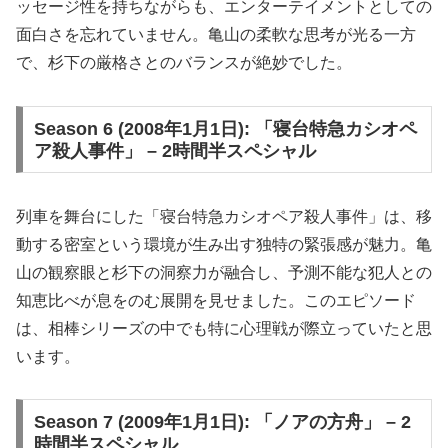
ッセージ性を持ちながらも、エンターテイメントとしての
面白さを忘れていません。亀山の柔軟な思考が光る一方
で、杉下の厳格さとのバランスが絶妙でした。
Season 6 (2008年1月1日): 「寝台特急カシオペ
ア殺人事件」 – 2時間半スペシャル
列車を舞台にした「寝台特急カシオペア殺人事件」は、移
動する密室という環境が生み出す独特の緊張感が魅力。亀
山の観察眼と杉下の洞察力が融合し、予測不能な犯人との
知恵比べが息をのむ展開を見せました。このエピソード
は、相棒シリーズの中でも特に心理戦が際立っていたと思
います。
Season 7 (2009年1月1日): 「ノアの方舟」 – 2
時間半スペシャル