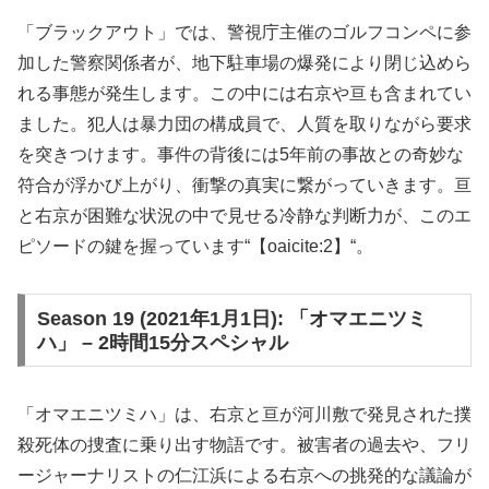
「ブラックアウト」では、警視庁主催のゴルフコンペに参
加した警察関係者が、地下駐車場の爆発により閉じ込めら
れる事態が発生します。この中には右京や亘も含まれてい
ました。犯人は暴力団の構成員で、人質を取りながら要求
を突きつけます。事件の背後には5年前の事故との奇妙な
符合が浮かび上がり、衝撃の真実に繋がっていきます。亘
と右京が困難な状況の中で見せる冷静な判断力が、このエ
ピソードの鍵を握っています​“【oaicite:2】“​。
Season 19 (2021年1月1日): 「オマエニツミ
ハ」 – 2時間15分スペシャル
「オマエニツミハ」は、右京と亘が河川敷で発見された撲
殺死体の捜査に乗り出す物語です。被害者の過去や、フリ
ージャーナリストの仁江浜による右京への挑発的な議論が