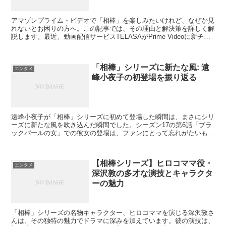
アマゾンプライム・ビデオで「相棒」を楽しみたいけれど、なぜか見
れないとお困りの方へ。この記事では、その理由と解決策を詳しく解
説します。最近、動画配信サービスTELASAがPrime Videoに新チャ
ンネルを開設し、特定のドラマシリーズを追加料金で楽しむことがで
きるようになりました。しかし、この変更が「相棒」を見たいと思っ
ている多くのファンにとってどう影響しているのか、その詳細に迫り
「相棒」シリーズに新たな風: 遠
ます。
エンタメ
峰小夜子の初登場を振り返る
遠峰小夜子が「相棒」シリーズに初めて登場した瞬間は、まさにシリ
ーズに新たな風を吹き込んだ瞬間でした。シーズン17の第6話「ブラ
ックパールの女」での彼女の登場は、ファンにとって忘れがたいもの
となっています。この記事では、遠峰小夜子のキャラクターが「相
棒」シリーズにどのような影響を与えたのか、そして彼女が登場した
エピソードの見どころを深掘りしていきます。
【相棒シリーズ】ヒロコママ役・
エンタメ
深沢敦の多才な演技とキャラクタ
ーの魅力
「相棒」シリーズの名物キャラクター、ヒロコママを演じる深沢敦さ
んは、その独特の魅力でドラマに深みを加えています。彼の演技は、