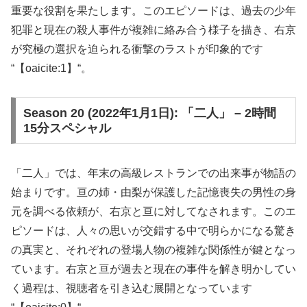
重要な役割を果たします。このエピソードは、過去の少年
犯罪と現在の殺人事件が複雑に絡み合う様子を描き、右京
が究極の選択を迫られる衝撃のラストが印象的です​
“【oaicite:1】“​。
Season 20 (2022年1月1日): 「二人」 – 2時間
15分スペシャル
「二人」では、年末の高級レストランでの出来事が物語の
始まりです。亘の姉・由梨が保護した記憶喪失の男性の身
元を調べる依頼が、右京と亘に対してなされます。このエ
ピソードは、人々の思いが交錯する中で明らかになる驚き
の真実と、それぞれの登場人物の複雑な関係性が鍵となっ
ています。右京と亘が過去と現在の事件を解き明かしてい
く過程は、視聴者を引き込む展開となっています​