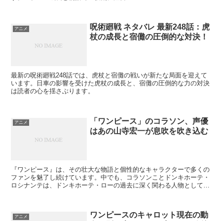
呪術廻戦 ネタバレ 最新248話：虎
アニメ
杖の成長と宿儺の圧倒的な対決！
最新の呪術廻戦248話では、虎杖と宿儺の戦いが新たな局面を迎えて
います。日車の影響を受けた虎杖の成長と、宿儺の圧倒的な力の対決
は読者の心を揺さぶります。
「ワンピース」のコラソン、声優
アニメ
はあの山寺宏一が息吹を吹き込む
『ワンピース』は、その壮大な物語と個性的なキャラクターで多くの
ファンを魅了し続けています。中でも、コラソンことドンキホーテ・
ロシナンテは、ドンキホーテ・ローの過去に深く関わる人物として、
特に心に残る存在です。この記事では、コラソンのキャラクターの魅
力と、彼を演じる声優・山寺宏一さんについて掘り下げていきます。
ワンピースのキャロット現在の動
アニメ