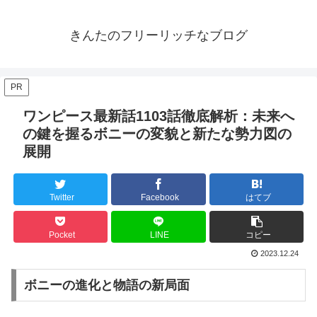
きんたのフリーリッチなブログ
PR
ワンピース最新話1103話徹底解析：未来へ
の鍵を握るボニーの変貌と新たな勢力図の
展開
Twitter
Facebook
はてブ
Pocket
LINE
コピー
2023.12.24
ボニーの進化と物語の新局面