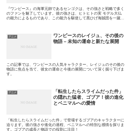
『ワンピース』の海軍元帥であるセンゴクは、その強さと戦略で多く
のファンを魅了しています。彼の強さは、ヒトヒトの実 モデル大仏
の能力によるものであり、この能力を駆使して黒ひげ海賊団を一蹴す
るほどの戦闘力を持っています​​。また、センゴクは「覇王色の覇気」
「武装色の覇気」「見聞色の覇気」の3つすべてを習得しており、こ
れらの覇気を使いこなすことでさらに強力な敵に対抗できます。
ワンピースのレイジュ、その後の
アニメ
物語 – 未知の運命と新たな展開
この記事では、ワンピースの人気キャラクター、レイジュのその後の
物語に焦点を当て、彼女の運命と今後の展開について深く掘り下げま
す。
「転生したらスライムだった件」
アニメ
の隠れた猛者、ゴブア！彼の進化
とベニマルへの愛情
「転生したらスライムだった件」で登場するゴブアのキャラクターに
迫ります。彼の強さや進化の過程、ベニマルへの特別な感情を探りま
す。ゴブアの成長と物語での役割に注目！